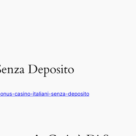
enza Deposito
onus-casino-italiani-senza-deposito