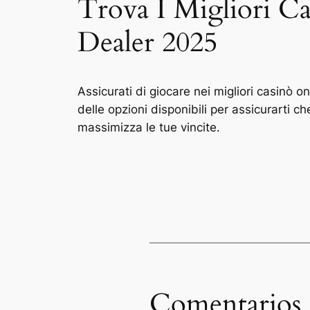
Trova I Migliori C
Dealer 2025
Assicurati di giocare nei migliori casinò o
delle opzioni disponibili per assicurarti ch
massimizza le tue vincite.
Comentarios