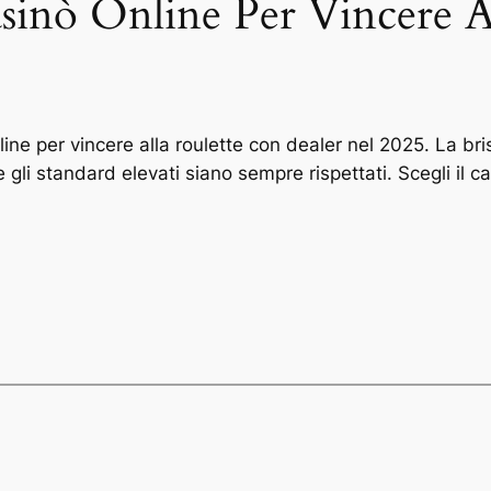
asinò Online Per Vincere A
nline per vincere alla roulette con dealer nel 2025. La br
e gli standard elevati siano sempre rispettati. Scegli il 