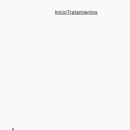
Inicio
Tratamientos