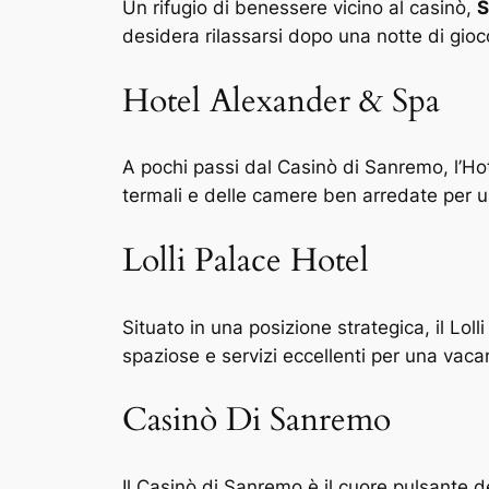
Un rifugio di benessere vicino al casinò,
S
desidera rilassarsi dopo una notte di gioco
Hotel Alexander & Spa
A pochi passi dal Casinò di Sanremo, l’Hot
termali e delle camere ben arredate per u
Lolli Palace Hotel
Situato in una posizione strategica, il
Loll
spaziose e servizi eccellenti per una vac
Casinò Di Sanremo
Il Casinò di Sanremo è il cuore pulsante d