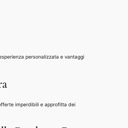
’esperienza personalizzata e vantaggi
ra
offerte imperdibili e approfitta dei