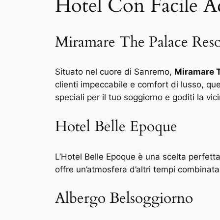
Hotel Con Facile A
Miramare The Palace Reso
Situato nel cuore di Sanremo,
Miramare T
clienti impeccabile e comfort di lusso, que
speciali per il tuo soggiorno e goditi la vici
Hotel Belle Epoque
L’Hotel Belle Epoque è una scelta perfetta
offre un’atmosfera d’altri tempi combinata 
Albergo Belsoggiorno