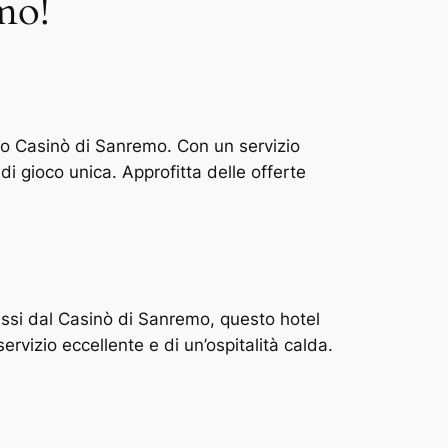
mo!
so Casinò di Sanremo. Con un servizio
di gioco unica. Approfitta delle offerte
assi dal Casinò di Sanremo, questo hotel
rvizio eccellente e di un’ospitalità calda.