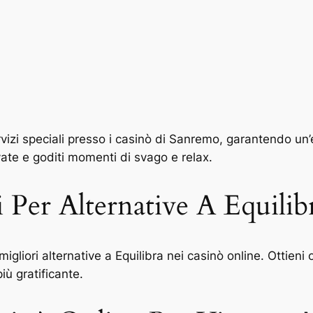
rvizi speciali presso i casinò di Sanremo, garantendo un
rvate e goditi momenti di svago e relax.
 Per Alternative A Equilib
migliori alternative a Equilibra nei casinò online. Ottieni 
iù gratificante.