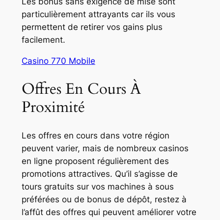
Les bonus sans exigence de mise sont
particulièrement attrayants car ils vous
permettent de retirer vos gains plus
facilement.
Casino 770 Mobile
Offres En Cours À
Proximité
Les offres en cours dans votre région
peuvent varier, mais de nombreux casinos
en ligne proposent régulièrement des
promotions attractives. Qu’il s’agisse de
tours gratuits sur vos machines à sous
préférées ou de bonus de dépôt, restez à
l’affût des offres qui peuvent améliorer votre