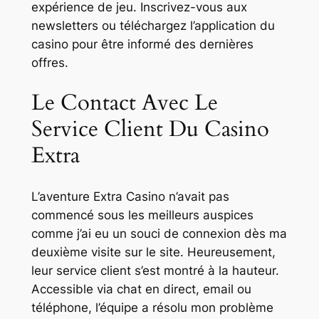
expérience de jeu. Inscrivez-vous aux
newsletters ou téléchargez l’application du
casino pour être informé des dernières
offres.
Le Contact Avec Le
Service Client Du Casino
Extra
L’aventure Extra Casino n’avait pas
commencé sous les meilleurs auspices
comme j’ai eu un souci de connexion dès ma
deuxième visite sur le site. Heureusement,
leur service client s’est montré à la hauteur.
Accessible via chat en direct, email ou
téléphone, l’équipe a résolu mon problème