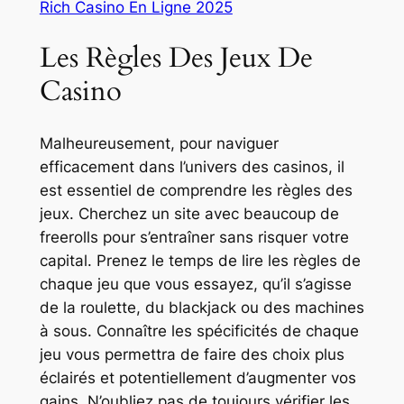
Rich Casino En Ligne 2025
Les Règles Des Jeux De
Casino
Malheureusement, pour naviguer
efficacement dans l’univers des casinos, il
est essentiel de comprendre les règles des
jeux. Cherchez un site avec beaucoup de
freerolls pour s’entraîner sans risquer votre
capital. Prenez le temps de lire les règles de
chaque jeu que vous essayez, qu’il s’agisse
de la roulette, du blackjack ou des machines
à sous. Connaître les spécificités de chaque
jeu vous permettra de faire des choix plus
éclairés et potentiellement d’augmenter vos
gains. N’oubliez pas de toujours vérifier les