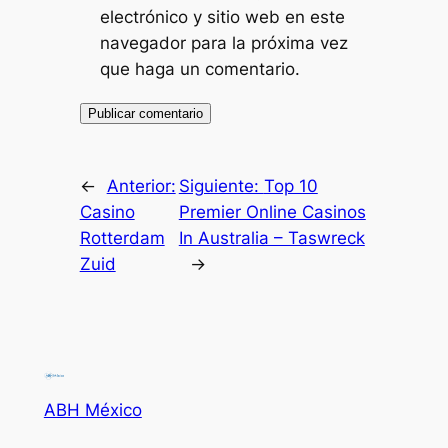
electrónico y sitio web en este
navegador para la próxima vez
que haga un comentario.
←
Anterior:
Siguiente:
Top 10
Casino
Premier Online Casinos
Rotterdam
In Australia – Taswreck
Zuid
→
ABH México