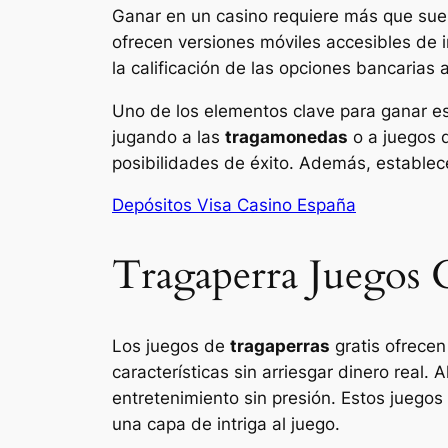
Ganar en un casino requiere más que suer
ofrecen versiones móviles accesibles de in
la calificación de las opciones bancarias a
Uno de los elementos clave para ganar e
jugando a las
tragamonedas
o a juegos 
posibilidades de éxito. Además, establece
Depósitos Visa Casino España
Tragaperra Juegos G
Los juegos de
tragaperras
gratis ofrecen
características sin arriesgar dinero real
entretenimiento sin presión. Estos juegos
una capa de intriga al juego.