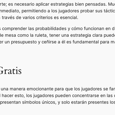
te; es necesario aplicar estrategias bien pensadas. Mu
mediato, permitiendo a los jugadores probar sus tácticas
 través de varios criterios es esencial.
s comprender las probabilidades y cómo funcionan en di
de mesa como la
ruleta
, tener una estrategia clara pued
r un presupuesto y ceñirse a él es fundamental para ma
ratis
 una manera emocionante para que los jugadores se fam
. Al hacer esto, los jugadores pueden concentrarse en la
 presentan símbolos únicos, y solo estarán presentes lo