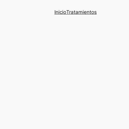
Inicio
Tratamientos