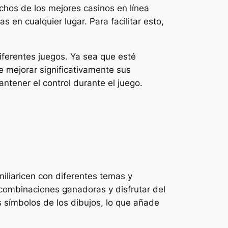
chos de los mejores casinos en línea
 en cualquier lugar. Para facilitar esto,
ferentes juegos. Ya sea que esté
e mejorar significativamente sus
ntener el control durante el juego.
iliaricen con diferentes temas y
s combinaciones ganadoras y disfrutar del
s símbolos de los dibujos, lo que añade