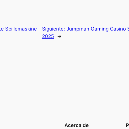
te Spillemaskine
Siguiente:
Jumpman Gaming Casino S
2025
→
Acerca de
P