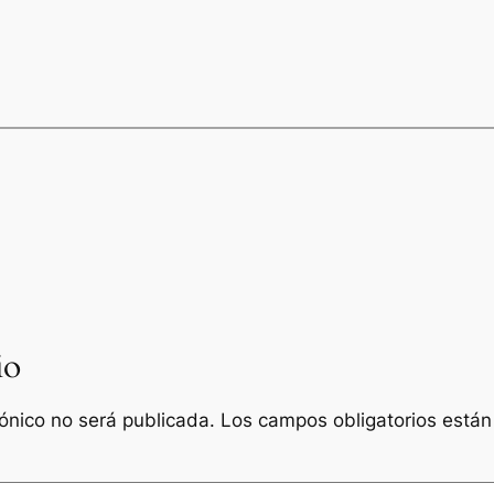
io
rónico no será publicada.
Los campos obligatorios está