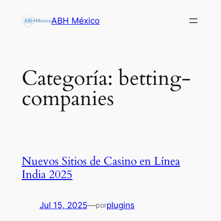
Saltar
ABH México
al
contenido
Categoría:
betting-
companies
Nuevos Sitios de Casino en Línea
India 2025
Jul 15, 2025
—
plugins
por