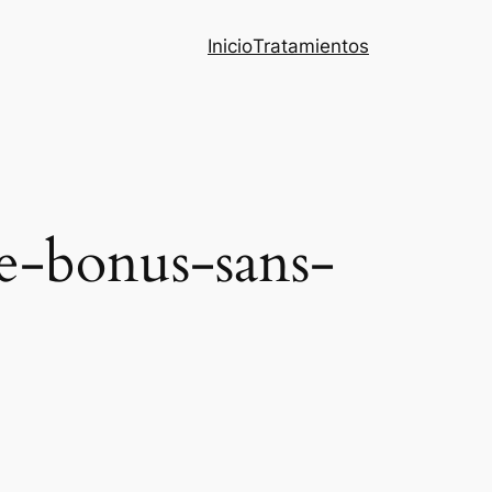
Inicio
Tratamientos
e-bonus-sans-