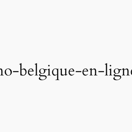
ino-belgique-en-lign