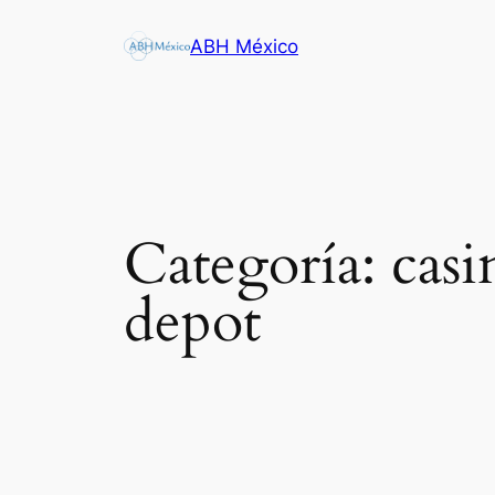
Saltar
ABH México
al
contenido
Categoría:
cas
depot