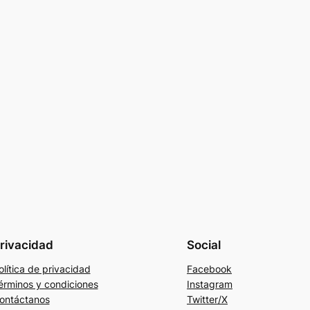
rivacidad
Social
olítica de privacidad
Facebook
érminos y condiciones
Instagram
ontáctanos
Twitter/X