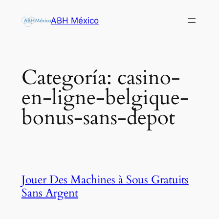
Saltar
ABH México
al
contenido
Categoría:
casino-
en-ligne-belgique-
bonus-sans-depot
Jouer Des Machines à Sous Gratuits
Sans Argent