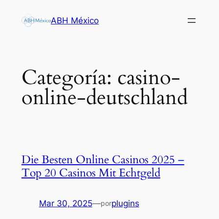
Saltar
ABH México
al
contenido
Categoría:
casino-
online-deutschland
Die Besten Online Casinos 2025 –
Top 20 Casinos Mit Echtgeld
Mar 30, 2025
—
plugins
por