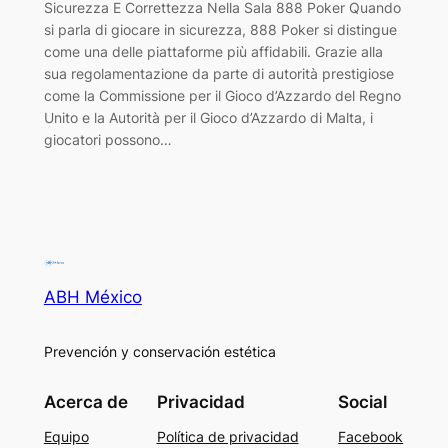
Sicurezza E Correttezza Nella Sala 888 Poker Quando
si parla di giocare in sicurezza, 888 Poker si distingue
come una delle piattaforme più affidabili. Grazie alla
sua regolamentazione da parte di autorità prestigiose
come la Commissione per il Gioco d’Azzardo del Regno
Unito e la Autorità per il Gioco d’Azzardo di Malta, i
giocatori possono…
ABH México
Prevención y conservación estética
Acerca de
Privacidad
Social
Equipo
Política de privacidad
Facebook