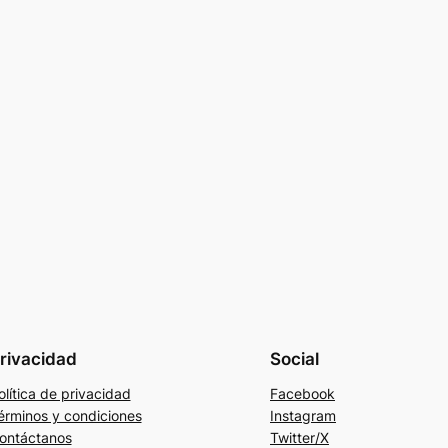
rivacidad
Social
olítica de privacidad
Facebook
érminos y condiciones
Instagram
ontáctanos
Twitter/X