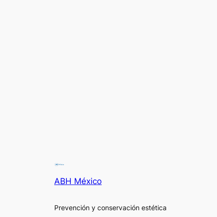
ABH México
Prevención y conservación estética