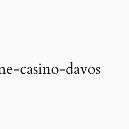
ne-casino-davos