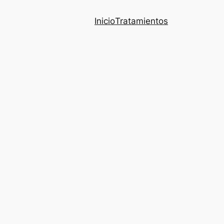
Inicio
Tratamientos