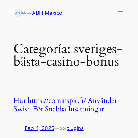
Saltar
ABH México
al
contenido
Categoría:
sveriges-
bästa-casino-bonus
Hur https://cominspir.fr/ Använder
Swish För Snabba Insättningar
Feb 4, 2025
—
plugins
por