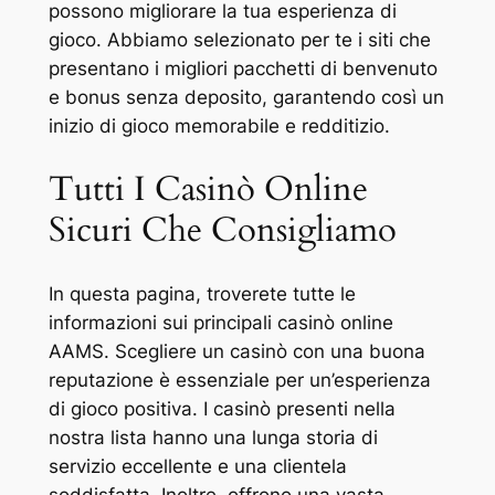
possono migliorare la tua esperienza di
gioco. Abbiamo selezionato per te i siti che
presentano i migliori pacchetti di benvenuto
e bonus senza deposito, garantendo così un
inizio di gioco memorabile e redditizio.
Tutti I Casinò Online
Sicuri Che Consigliamo
In questa pagina, troverete tutte le
informazioni sui principali casinò online
AAMS. Scegliere un casinò con una buona
reputazione è essenziale per un’esperienza
di gioco positiva. I casinò presenti nella
nostra lista hanno una lunga storia di
servizio eccellente e una clientela
soddisfatta. Inoltre, offrono una vasta