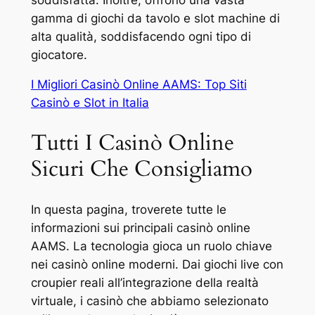
gamma di giochi da tavolo e slot machine di
alta qualità, soddisfacendo ogni tipo di
giocatore.
I Migliori Casinò Online AAMS: Top Siti
Casinò e Slot in Italia
Tutti I Casinò Online
Sicuri Che Consigliamo
In questa pagina, troverete tutte le
informazioni sui principali casinò online
AAMS. La tecnologia gioca un ruolo chiave
nei casinò online moderni. Dai giochi live con
croupier reali all’integrazione della realtà
virtuale, i casinò che abbiamo selezionato