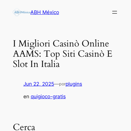
Saltar
ABH México
al
contenido
I Migliori Casinò Online
AAMS: Top Siti Casinò E
Slot In Italia
Jun 22, 2025
—
plugins
por
en
quigioco-gratis
Cerca