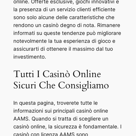
online. Offerte esclusive, giochi innovativi e
la presenza di un servizio clienti efficiente
sono solo alcune delle caratteristiche che
rendono un casinò degno di nota. Rimanere
informati su queste tendenze può migliorare
notevolmente la tua esperienza di gioco e
assicurarti di ottenere il massimo dal tuo
investimento.
Tutti I Casinò Online
Sicuri Che Consigliamo
In questa pagina, troverete tutte le
informazioni sui principali casinò online
AAMS. Quando si tratta di scegliere un
casinò online, la sicurezza è fondamentale. I
casinò con licenza AAMS sono