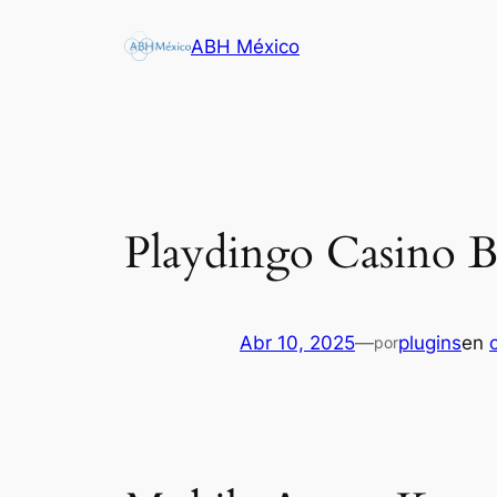
Saltar
ABH México
al
contenido
Playdingo Casino 
Abr 10, 2025
—
plugins
en
por