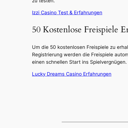
zu testen.
Izzi Casino Test & Erfahrungen
50 Kostenlose Freispiele E
Um die 50 kostenlosen Freispiele zu erhal
Registrierung werden die Freispiele auto
einen schnellen Start ins Spielvergnügen.
Lucky Dreams Casino Erfahrungen