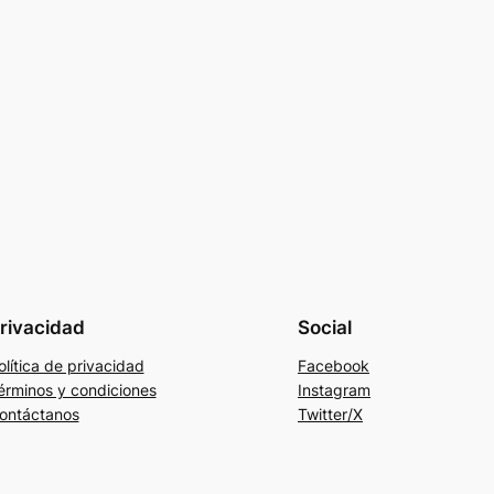
rivacidad
Social
olítica de privacidad
Facebook
érminos y condiciones
Instagram
ontáctanos
Twitter/X