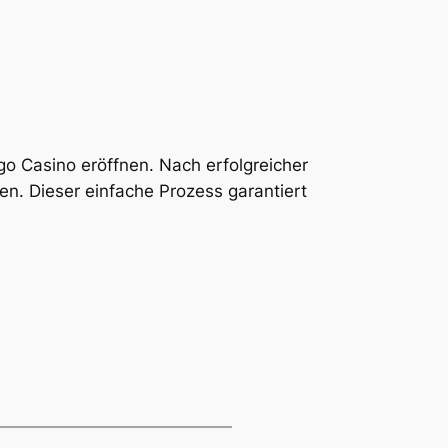
go Casino eröffnen. Nach erfolgreicher
n. Dieser einfache Prozess garantiert