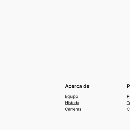
Acerca de
P
Equipo
P
Historia
T
Carreras
C