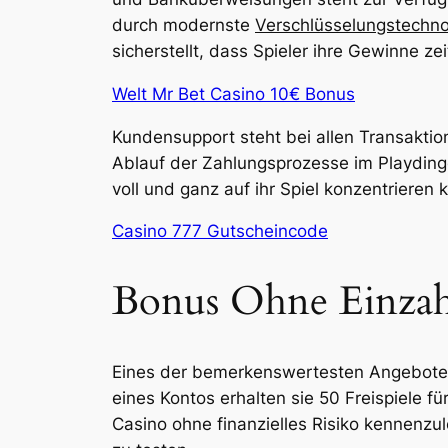
durch modernste
Verschlüsselungstechno
sicherstellt, dass Spieler ihre Gewinne ze
Welt Mr Bet Casino 10€ Bonus
Kundensupport steht bei allen Transaktio
Ablauf der Zahlungsprozesse im Playdingo
voll und ganz auf ihr Spiel konzentrieren 
Casino 777 Gutscheincode
Bonus Ohne Einzah
Eines der bemerkenswertesten Angebote 
eines Kontos erhalten sie 50 Freispiele fü
Casino ohne finanzielles Risiko kennenzu