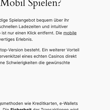
Mobil Spielen?
ndige Spielangebot bequem über ihr
schnellen Ladezeiten und intuitiver
o
ist nur einen Klick entfernt. Die
mobile
ertiges Erlebnis.
op-Version besteht. Ein weiterer Vorteil
rvenkitzel eines echten Casinos direkt
 ohne Schwierigkeiten die gewünschte
ngsmethoden wie Kreditkarten,
e-Wallets
n. Die
Sicherheit
der Transaktionen wird