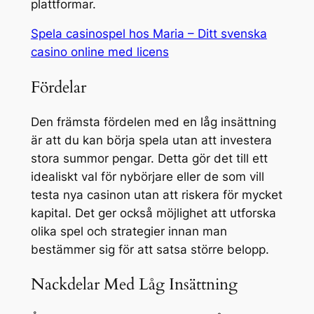
plattformar.
Spela casinospel hos Maria – Ditt svenska
casino online med licens
Fördelar
Den främsta fördelen med en låg insättning
är att du kan börja spela utan att investera
stora summor pengar. Detta gör det till ett
idealiskt val för nybörjare eller de som vill
testa nya casinon utan att riskera för mycket
kapital. Det ger också möjlighet att utforska
olika spel och strategier innan man
bestämmer sig för att satsa större belopp.
Nackdelar Med Låg Insättning