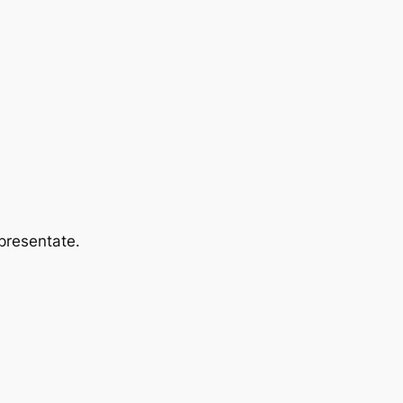
 presentate.