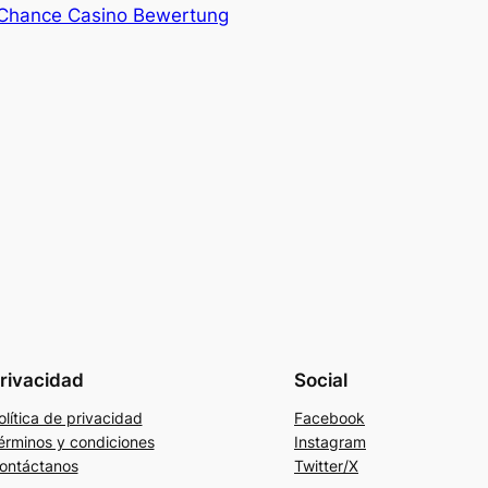
Chance Casino Bewertung
rivacidad
Social
olítica de privacidad
Facebook
érminos y condiciones
Instagram
ontáctanos
Twitter/X