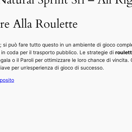
e Alla Roulette
; si può fare tutto questo in un ambiente di gioco compl
 in coda per il trasporto pubblico. Le strategie di
roulet
ngala
o il
Paroli
per ottimizzare le loro chance di vincita
ave per un’esperienza di gioco di successo.
posito