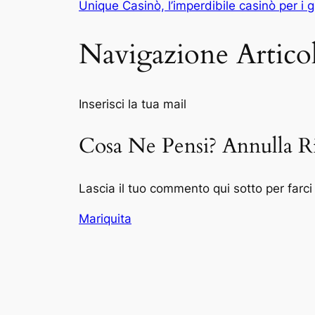
Unique Casinò, l’imperdibile casinò per i g
Navigazione Articol
Inserisci la tua mail
Cosa Ne Pensi? Annulla Ri
Lascia il tuo commento qui sotto per farci
Mariquita