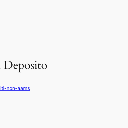
a Deposito
siti-non-aams