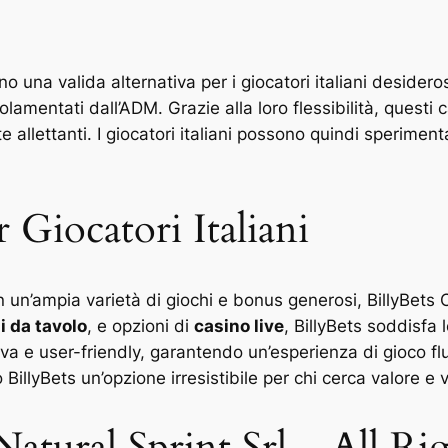
 una valida alternativa per i giocatori italiani desidero
olamentati dall’ADM. Grazie alla loro flessibilità, questi
llettanti. I giocatori italiani possono quindi sperimenta
 Giocatori Italiani
 un’ampia varietà di giochi e bonus generosi, BillyBets 
i da tavolo
, e opzioni di
casino live
, BillyBets soddisfa l
iva e user-friendly, garantendo un’esperienza di gioco fl
BillyBets un’opzione irresistibile per chi cerca valore e v
tural Sprint Srl – All Rig