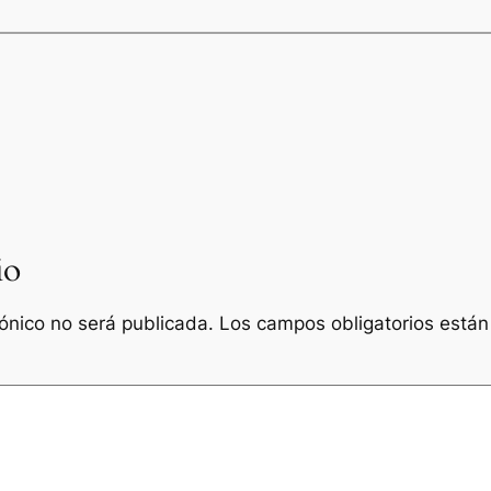
io
rónico no será publicada.
Los campos obligatorios está