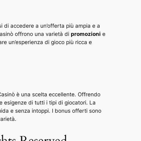
si di accedere a un’offerta più ampia e a
 casinò offrono una varietà di
promozioni
e
re un’esperienza di gioco più ricca e
Casinò è una scelta eccellente. Offrendo
e esigenze di tutti i tipi di giocatori. La
uida e senza intoppi. I bonus offerti sono
arietà.
hts Reserved.