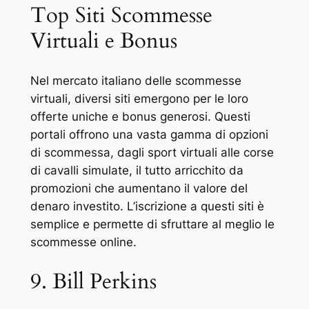
Top Siti Scommesse
Virtuali e Bonus
Nel mercato italiano delle scommesse
virtuali, diversi siti emergono per le loro
offerte uniche e bonus generosi. Questi
portali offrono una vasta gamma di opzioni
di scommessa, dagli sport virtuali alle corse
di cavalli simulate, il tutto arricchito da
promozioni che aumentano il valore del
denaro investito. L’iscrizione a questi siti è
semplice e permette di sfruttare al meglio le
scommesse online.
9. Bill Perkins