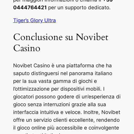
0444764421
per un supporto dedicato.
Tiger’s Glory Ultra
Conclusione su Novibet
Casino
Novibet Casino è una piattaforma che ha
saputo distinguersi nel panorama italiano
per la sua vasta gamma di giochi e
l’ottimizzazione per dispositivi mobili. I
giocatori possono godere di un’esperienza di
gioco senza interruzioni grazie alla sua
interfaccia intuitiva e veloce. Inoltre, Novibet
offre un servizio clienti eccellente, rendendo
il gioco online più accessibile e coinvolgente