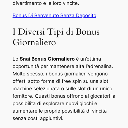
divertimento e le loro vincite.
Bonus Di Benvenuto Senza Deposito
I Diversi Tipi di Bonus
Giornaliero
Lo
Snai Bonus Giornaliero
è un’ottima
opportunità per mantenere alta l’adrenalina.
Molto spesso, i bonus giornalieri vengono
offerti sotto forma di
free spin
su una slot
machine selezionata o sulle slot di un unico
fornitore. Questi bonus offrono ai giocatori la
possibilità di esplorare nuovi giochi e
aumentare le proprie possibilità di vincita
senza costi aggiuntivi.